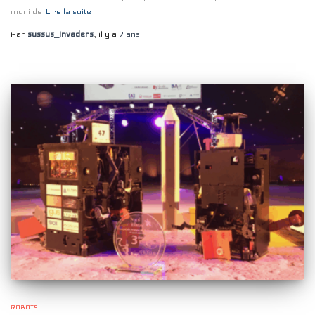
muni de
Lire la suite
Par
sussus_invaders
, il y a
7 ans
ROBOTS