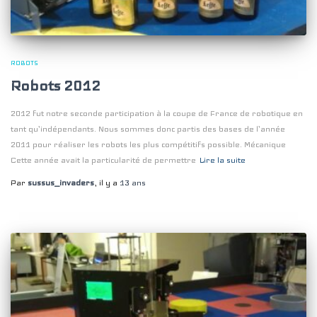
ROBOTS
Robots 2012
2012 fut notre seconde participation à la coupe de France de robotique en
tant qu’indépendants. Nous sommes donc partis des bases de l’année
2011 pour réaliser les robots les plus compétitifs possible. Mécanique
Cette année avait la particularité de permettre
Lire la suite
Par
sussus_invaders
, il y a
13 ans