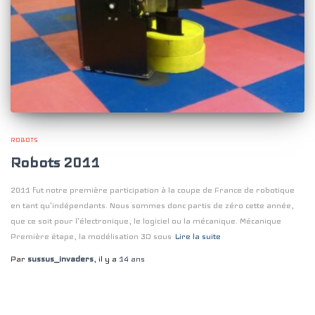
ROBOTS
Robots 2011
2011 fut notre première participation à la coupe de France de robotique
en tant qu’indépendants. Nous sommes donc partis de zéro cette année,
que ce soit pour l’électronique, le logiciel ou la mécanique. Mécanique
Première étape, la modélisation 3D sous
Lire la suite
Par
sussus_invaders
, il y a
14 ans