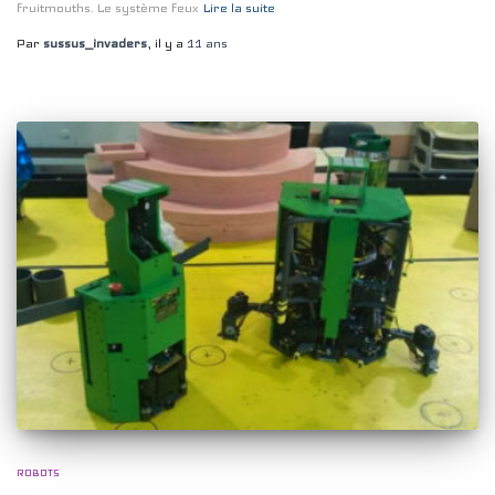
fruitmouths. Le système feux
Lire la suite
Par
sussus_invaders
, il y a
11 ans
ROBOTS