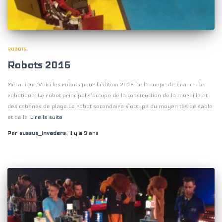
ROBOTS
Robots 2016
Mécanique Voici les robots pour l’édition 2016 de la coupe de France de
robotique: Le robot principal s’occupe de la construction de la muraille et
des cabanes de plage.Le robot secondaire s’occupe du moyen tas de sable
et de la
Lire la suite
Par
sussus_invaders
, il y a
9 ans