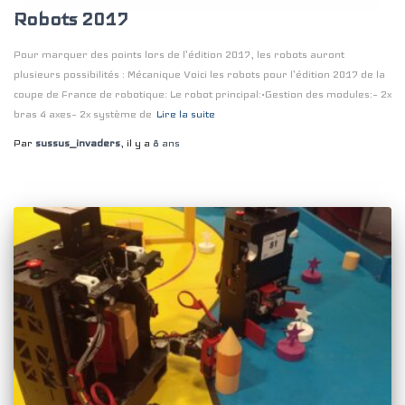
Robots 2017
Pour marquer des points lors de l’édition 2017, les robots auront
plusieurs possibilités : Mécanique Voici les robots pour l’édition 2017 de la
coupe de France de robotique: Le robot principal:•Gestion des modules:– 2x
bras 4 axes– 2x système de
Lire la suite
Par
sussus_invaders
, il y a
8 ans